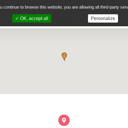
ou continue to browse this website, you are allowing all third-party ser
oyecto
Cursos presenciales
Localidades
C
✓ OK, accept all
Personalize
x Deny all cookies